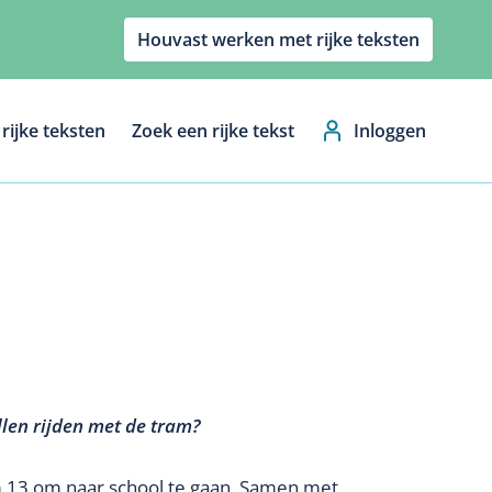
Houvast werken met rijke teksten
rijke teksten
Zoek een rijke tekst
Inloggen
Hoofdnavig
llen rijden met de tram?
m 13 om naar school te gaan. Samen met