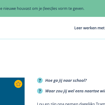
ze nieuwe houvast om je (lees)les vorm te geven.
Leer werken met 
Hoe ga jij naar school?
Waar zou jij wel eens naartoe wi
Lou en zijn opa nemen dagelijks Tra