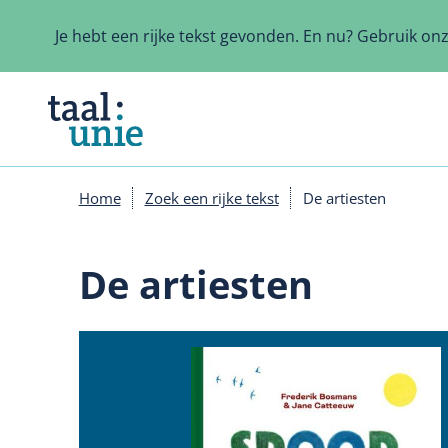
Overslaan
en
Je hebt een rijke tekst gevonden. En nu? Gebruik on
naar
de
inhoud
gaan
Home
Zoek een rijke tekst
De artiesten
Kruimelpad
De artiesten