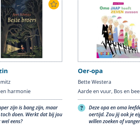
zin
Oer-opa
hmitz
Bette Westera
t en harmonie
Aarde en vuur
,
Bos en bee
per zijn is bang zijn, maar
Deze opa en oma leefde
 toch doen. Werkt dat bij jou
oertijd. Zou jij ook je e
 wel eens?
willen zoeken of vange