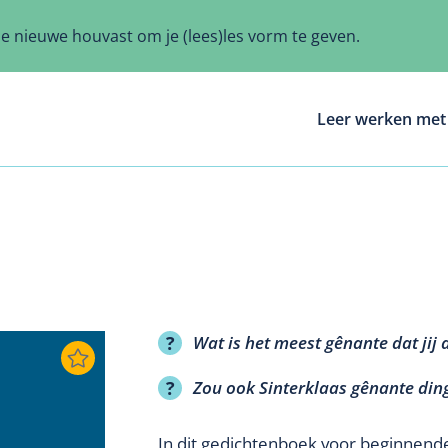
ze nieuwe houvast om je (lees)les vorm te geven.
Leer werken met 
Wat is het meest gênante dat ji
Zou ook Sinterklaas gênante d
In dit gedichtenboek voor beginnende