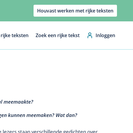
Houvast werken met rijke teksten
rijke teksten
Zoek een rijke tekst
Inloggen
Hoofdnavig
j al meemaakte?
ingen kunnen meemaken? Wat dan?
 lezers staan verschillende gedichten over