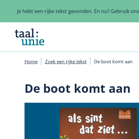
Overslaan
en
Je hebt een rijke tekst gevonden. En nu? Gebruik on
naar
de
inhoud
gaan
Home
Zoek een rijke tekst
De boot komt aan
Kruimelpad
De boot komt aan