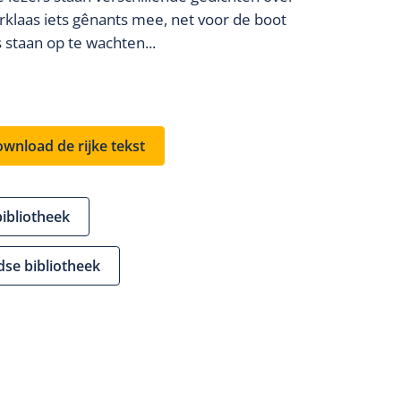
terklaas iets gênants mee, net voor de boot
 staan op te wachten...
wnload de rijke tekst
bibliotheek
dse bibliotheek