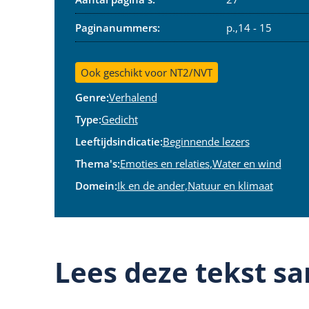
Paginanummers:
p.,14 - 15
Ook geschikt voor NT2/NVT
Genre:
Verhalend
Type:
Gedicht
Leeftijdsindicatie:
Beginnende lezers
Thema's:
Emoties en relaties
,
Water en wind
Domein:
Ik en de ander
,
Natuur en klimaat
Lees deze tekst sa