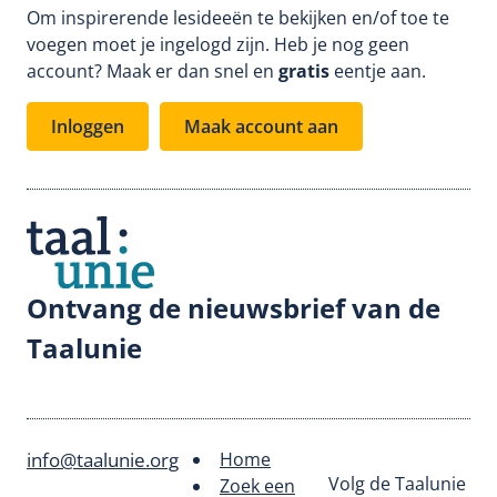
Om inspirerende lesideeën te bekijken en/of toe te
voegen moet je ingelogd zijn. Heb je nog geen
account? Maak er dan snel en
gratis
eentje aan.
Inloggen
Maak account aan
Ontvang de nieuwsbrief van de
Taalunie
info@taalunie.org
Home
Footer
Volg de Taalunie
Zoek een