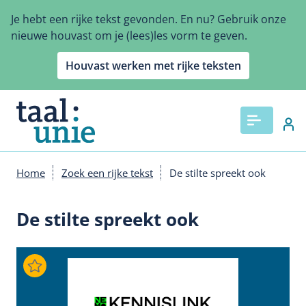
Overslaan
Je hebt een rijke tekst gevonden. En nu? Gebruik onze
en
nieuwe houvast om je (lees)les vorm te geven.
naar
de
Houvast werken met rijke teksten
inhoud
gaan
Home
Zoek een rijke tekst
De stilte spreekt ook
Kruimelpad
De stilte spreekt ook