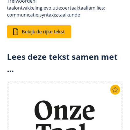
Trefwoorden:
taalontwikkeling;
evolutie;
oertaal;
taalfamilies;
communicatie;
syntaxis;
taalkunde
Bekijk de rijke tekst
Lees deze tekst samen met
...