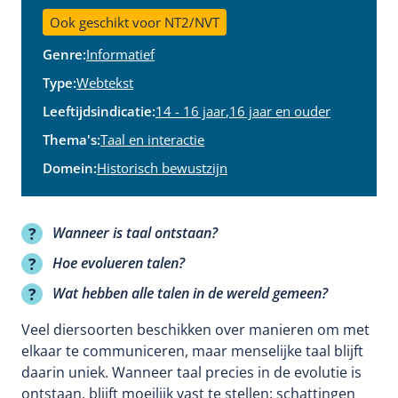
Ook geschikt voor NT2/NVT
Genre:
Informatief
Type:
Webtekst
Leeftijdsindicatie:
14 - 16 jaar
,
16 jaar en ouder
Thema's:
Taal en interactie
Domein:
Historisch bewustzijn
Wanneer is taal ontstaan?
Hoe evolueren talen?
Wat hebben alle talen in de wereld gemeen?
Veel diersoorten beschikken over manieren om met
elkaar te communiceren, maar menselijke taal blijft
daarin uniek. Wanneer taal precies in de evolutie is
ontstaan, blijft moeilijk vast te stellen: schattingen