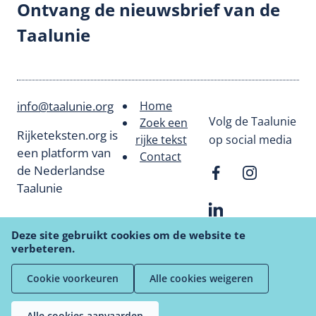
Ontvang de nieuwsbrief van de
Taalunie
info@taalunie.org
Home
Footer
Volg de Taalunie
Zoek een
Rijketeksten.org is
rijke tekst
op social media
menu
een platform van
Contact
de Nederlandse
Taalunie
Deze site gebruikt cookies om de website te
verbeteren.
Cookie voorkeuren
Alle cookies weigeren
Privacyverklaring
Cookiebeleid
Deurmat
Algemene Gebruiksvoorwaarden
Alle cookies aanvaarden