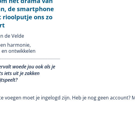
m het drama van
n, de smartphone
 rioolputje ons zo
rt
an de Velde
t en harmonie
,
 en ontwikkelen
rvalt woede jou ook als je
ts iets uit je zakken
jtspeelt?
te voegen moet je ingelogd zijn. Heb je nog geen account? 