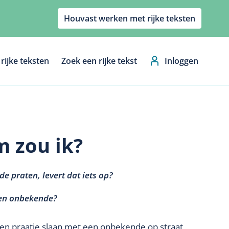
Houvast werken met rijke teksten
rijke teksten
Zoek een rijke tekst
Inloggen
Hoofdnavig
m zou ik?
 praten, levert dat iets op?
 een onbekende?
een praatje slaan met een onbekende op straat,