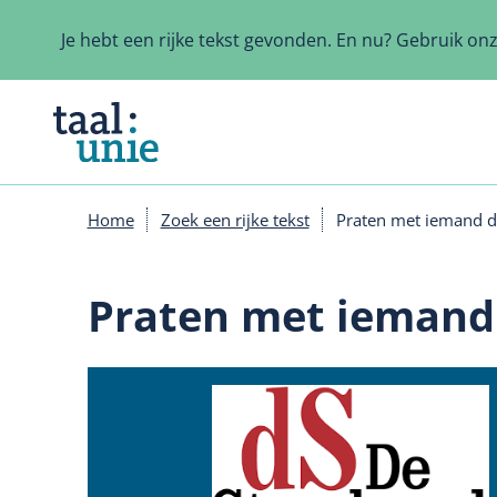
Overslaan
en
Je hebt een rijke tekst gevonden. En nu? Gebruik on
naar
de
inhoud
gaan
Home
Zoek een rijke tekst
Praten met iemand di
Kruimelpad
Praten met iemand 