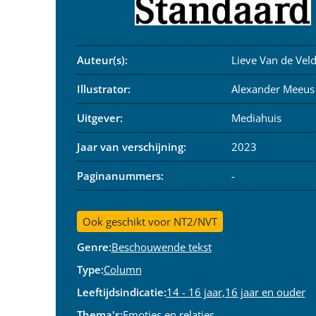
Auteur(s):
Lieve Van de Vel
Illustrator:
Alexander Meeus
Uitgever:
Mediahuis
Jaar van verschijning:
2023
Paginanummers:
-
Ook geschikt voor NT2/NVT
Genre:
Beschouwende tekst
Type:
Column
Leeftijdsindicatie:
14 - 16 jaar
,
16 jaar en ouder
Thema's:
Emoties en relaties