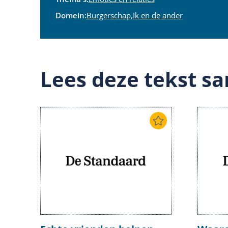
Domein:
Burgerschap
,
Ik en de ander
Lees deze tekst sa