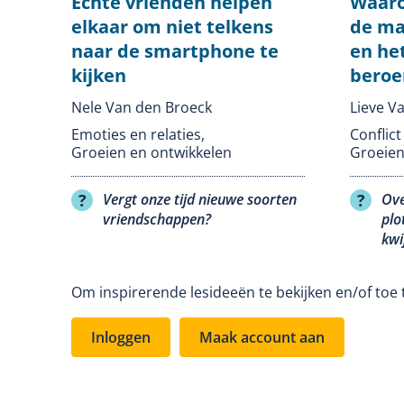
Echte vrienden helpen
Waaro
elkaar om niet telkens
de ma
naar de smartphone te
en het
kijken
beroe
Nele Van den Broeck
Lieve V
Emoties en relaties
,
Conflic
Groeien en ontwikkelen
Groeien
Vergt onze tijd nieuwe soorten
Ove
vriendschappen?
plo
kwi
Om inspirerende lesideeën te bekijken en/of toe 
Inloggen
Maak account aan