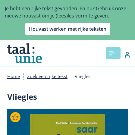
Overslaan
Je hebt een rijke tekst gevonden. En nu? Gebruik onze
en
nieuwe houvast om je (lees)les vorm te geven.
naar
de
Houvast werken met rijke teksten
inhoud
gaan
Home
Zoek een rijke tekst
Vliegles
Kruimelpad
Vliegles