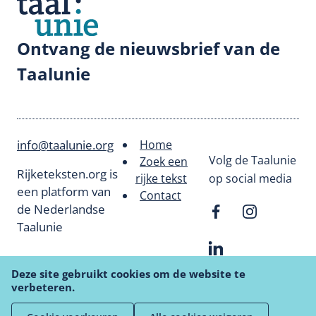
Ontvang de nieuwsbrief van de
Taalunie
info@taalunie.org
Home
Footer
Volg de Taalunie
Zoek een
Rijketeksten.org is
rijke tekst
op social media
menu
een platform van
Contact
de Nederlandse
Taalunie
Deze site gebruikt cookies om de website te
verbeteren.