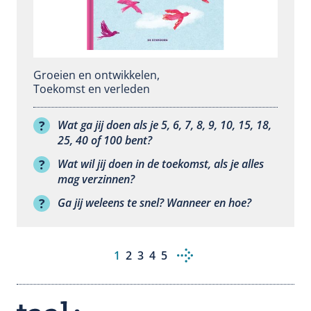
Groeien en ontwikkelen
,
Toekomst en verleden
Wat ga jij doen als je 5, 6, 7, 8, 9, 10, 15, 18,
25, 40 of 100 bent?
Wat wil jij doen in de toekomst, als je alles
mag verzinnen?
Ga jij weleens te snel? Wanneer en hoe?
Huidige
1
Pagina
2
Pagina
3
Pagina
4
Pagina
5
Paginering
pagina