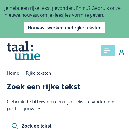
Overslaan
Je hebt een rijke tekst gevonden. En nu? Gebruik onze
en
nieuwe houvast om je (lees)les vorm te geven.
naar
de
Houvast werken met rijke teksten
inhoud
gaan
Home
Rijke teksten
Kruimelpad
Zoek een rijke tekst
Gebruik de
filters
om een rijke tekst te vinden die
past bij jouw les.