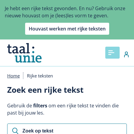
Overslaan
Je hebt een rijke tekst gevonden. En nu? Gebruik onze
en
nieuwe houvast om je (lees)les vorm te geven.
naar
de
Houvast werken met rijke teksten
inhoud
gaan
Home
Rijke teksten
Kruimelpad
Zoek een rijke tekst
Gebruik de
filters
om een rijke tekst te vinden die
past bij jouw les.