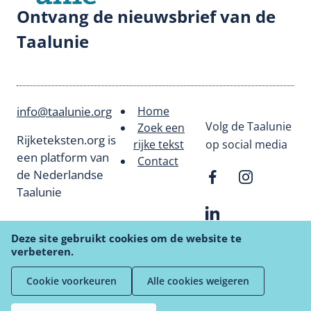
Ontvang de nieuwsbrief van de
Taalunie
info@taalunie.org
Home
Footer
Volg de Taalunie
Zoek een
Rijketeksten.org is
rijke tekst
op social media
menu
een platform van
Contact
de Nederlandse
Taalunie
Deze site gebruikt cookies om de website te
verbeteren.
Cookie voorkeuren
Alle cookies weigeren
Privacyverklaring
Cookiebeleid
Deurmat
Algemene Gebruiksvoorwaarden