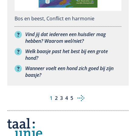
Bos en beest
,
Conflict en harmonie
Vind jij dat iedereen een huisdier mag
hebben? Waarom wel/niet?
Welk baasje past het best bij een grote
hond?
Wanneer voelt een hond zich goed bij zijn
baasje?
Huidige
1
Pagina
2
Pagina
3
Pagina
4
Pagina
5
Paginering
pagina