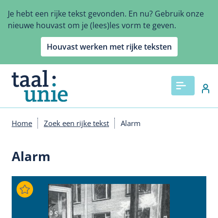
Overslaan
Je hebt een rijke tekst gevonden. En nu? Gebruik onze
en
nieuwe houvast om je (lees)les vorm te geven.
naar
de
Houvast werken met rijke teksten
inhoud
gaan
Home
Zoek een rijke tekst
Alarm
Kruimelpad
Alarm