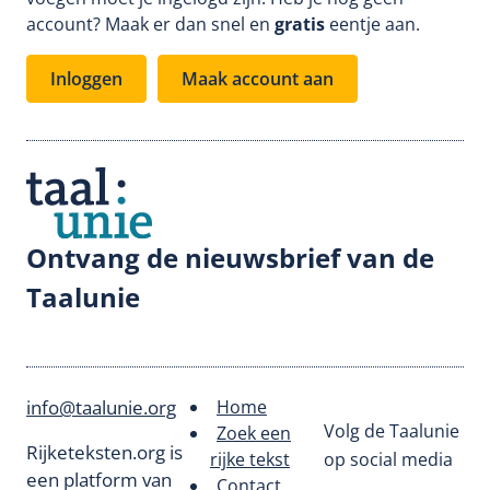
account? Maak er dan snel en
gratis
eentje aan.
Inloggen
Maak account aan
Ontvang de nieuwsbrief van de
Taalunie
info@taalunie.org
Home
Footer
Volg de Taalunie
Zoek een
Rijketeksten.org is
rijke tekst
op social media
menu
een platform van
Contact