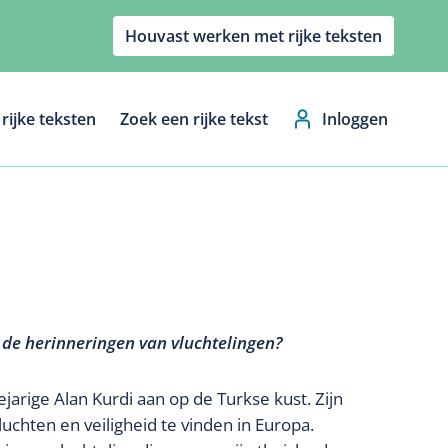
Houvast werken met rijke teksten
rijke teksten
Zoek een rijke tekst
Inloggen
Hoofdnavig
 de herinneringen van vluchtelingen?
arige Alan Kurdi aan op de Turkse kust. Zijn
luchten en veiligheid te vinden in Europa.