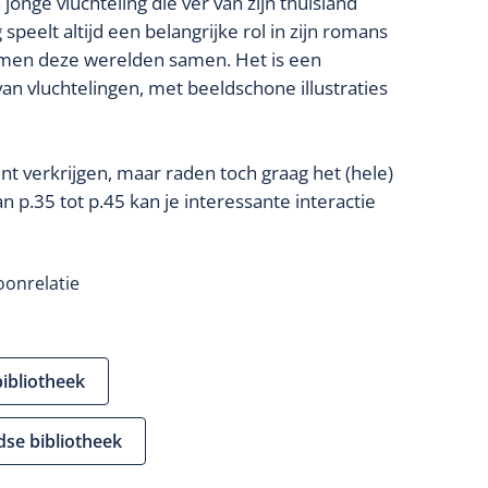
jonge vluchteling die ver van zijn thuisland
peelt altijd een belangrijke rol in zijn romans
 komen deze werelden samen. Het is een
 van vluchtelingen, met beeldschone illustraties
 verkrijgen, maar raden toch graag het (hele)
 p.35 tot p.45 kan je interessante interactie
oonrelatie
bibliotheek
dse bibliotheek