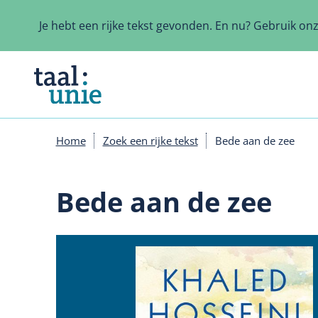
Overslaan
en
Je hebt een rijke tekst gevonden. En nu? Gebruik on
naar
de
inhoud
gaan
Home
Zoek een rijke tekst
Bede aan de zee
Kruimelpad
Bede aan de zee