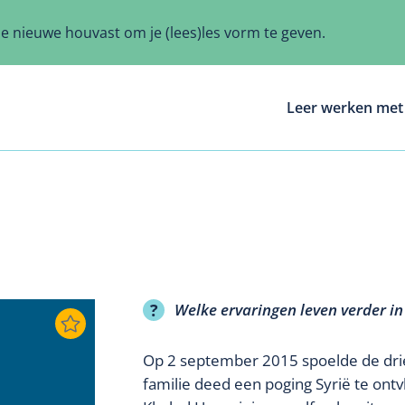
ze nieuwe houvast om je (lees)les vorm te geven.
Leer werken met 
Welke ervaringen leven verder in
Op 2 september 2015 spoelde de driej
familie deed een poging Syrië te ontv