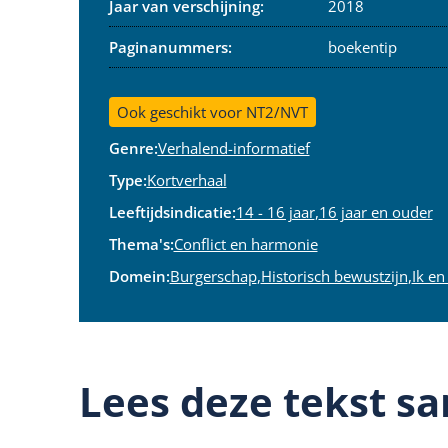
Jaar van verschijning:
2018
Paginanummers:
boekentip
Ook geschikt voor NT2/NVT
Genre:
Verhalend-informatief
Type:
Kortverhaal
Leeftijdsindicatie:
14 - 16 jaar
,
16 jaar en ouder
Thema's:
Conflict en harmonie
Domein:
Burgerschap
,
Historisch bewustzijn
,
Ik en
Lees deze tekst sa