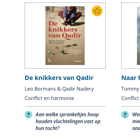
De knikkers van Qadir
Naar 
Leo Bormans & Qadir Nadery
Tommy 
Conflict en harmonie
Conflic
Aan welke sprankeltjes hoop
Wel
houden vluchtelingen vast op
men
hun tocht?
ond