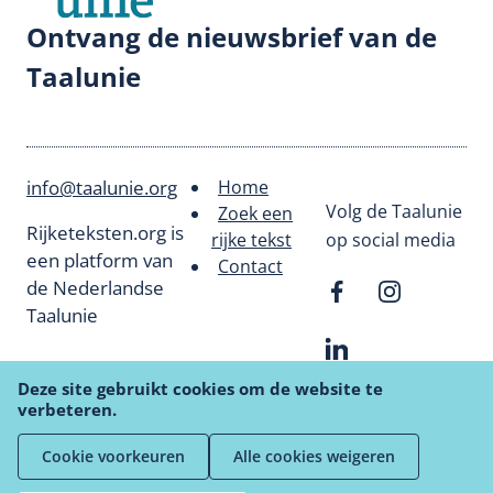
Ontvang de nieuwsbrief van de
Taalunie
info@taalunie.org
Home
Footer
Volg de Taalunie
Zoek een
Rijketeksten.org is
rijke tekst
op social media
menu
een platform van
Contact
de Nederlandse
Taalunie
Deze site gebruikt cookies om de website te
verbeteren.
Cookie voorkeuren
Alle cookies weigeren
Privacyverklaring
Cookiebeleid
Deurmat