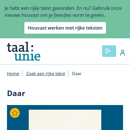
Overslaan
Je hebt een rijke tekst gevonden. En nu? Gebruik onze
en
nieuwe houvast om je (lees)les vorm te geven.
naar
de
Houvast werken met rijke teksten
inhoud
gaan
Home
Zoek een rijke tekst
Daar
Kruimelpad
Daar