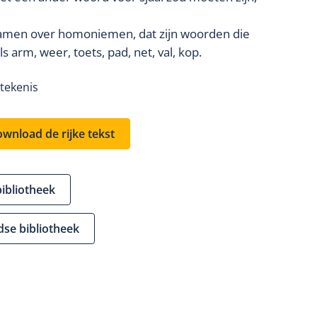
samen over homoniemen, dat zijn woorden die
arm, weer, toets, pad, net, val, kop.
tekenis
wnload de rijke tekst
bibliotheek
dse bibliotheek