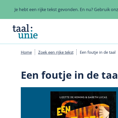
Overslaan
en
Je hebt een rijke tekst gevonden. En nu? Gebruik on
naar
de
inhoud
gaan
Home
Zoek een rijke tekst
Een foutje in de taal
Kruimelpad
Een foutje in de taa