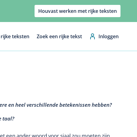
Houvast werken met rijke teksten
rijke teksten
Zoek een rijke tekst
Inloggen
Hoofdnavig
ere en heel verschillende betekenissen hebben?
e taal?
 niet een ander woord voor sjaal zou moeten zijn,