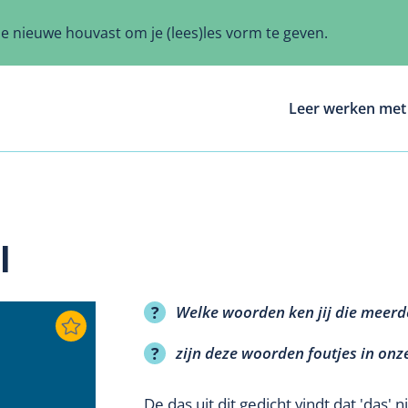
ze nieuwe houvast om je (lees)les vorm te geven.
Leer werken met 
l
Welke woorden ken jij die meerd
zijn deze woorden foutjes in onz
De das uit dit gedicht vindt dat 'das'