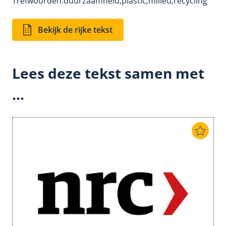
Trefwoorden:
duurzaamheid;
plastic;
milieu;
recycling
Bekijk de rijke tekst
Lees deze tekst samen met
...