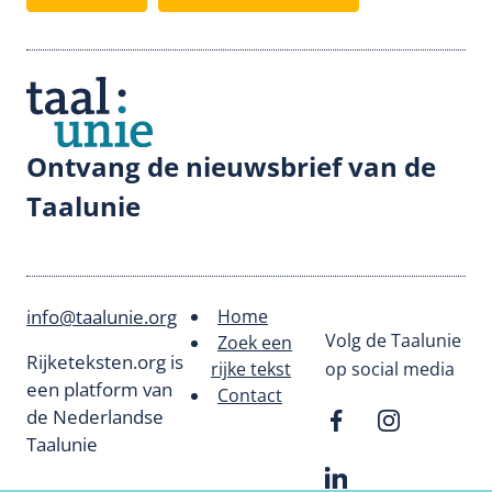
Ontvang de nieuwsbrief van de
Taalunie
info@taalunie.org
Home
Footer
Volg de Taalunie
Zoek een
Rijketeksten.org is
rijke tekst
op social media
menu
een platform van
Contact
de Nederlandse
Taalunie