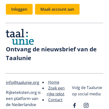
Inloggen
Maak account aan
Ontvang de nieuwsbrief van de
Taalunie
info@taalunie.org
Home
Footer
Volg de Taalunie
Zoek een
Rijketeksten.org is
rijke tekst
op social media
menu
een platform van
Contact
de Nederlandse