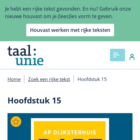
Overslaan
Je hebt een rijke tekst gevonden. En nu? Gebruik onze
en
nieuwe houvast om je (lees)les vorm te geven.
naar
de
Houvast werken met rijke teksten
inhoud
gaan
Home
Zoek een rijke tekst
Hoofdstuk 15
Kruimelpad
Hoofdstuk 15