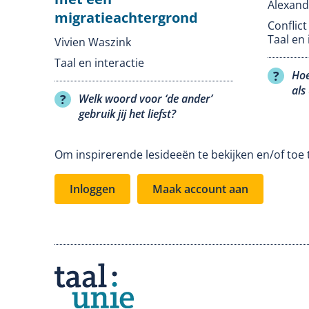
Alexand
migratieachtergrond
Conflic
Taal en 
Vivien Waszink
Taal en interactie
Hoe
als
Welk woord voor ‘de ander’
gebruik jij het liefst?
Om inspirerende lesideeën te bekijken en/of toe 
Inloggen
Maak account aan