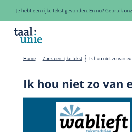
Overslaan
en
Je hebt een rijke tekst gevonden. En nu? Gebruik on
naar
de
inhoud
gaan
Home
Zoek een rijke tekst
Ik hou niet zo van e
Kruimelpad
Ik hou niet zo van 