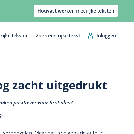
Houvast werken met rijke teksten
rijke teksten
Zoek een rijke tekst
Inloggen
Hoofdnavig
og zacht uitgedrukt
aken positiever voor te stellen?
?
verdoezelen. Maar dat is volgens de auteur