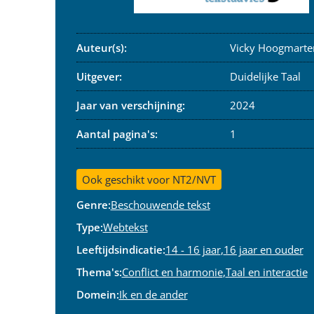
Auteur(s):
Vicky Hoogmarte
Uitgever:
Duidelijke Taal
Jaar van verschijning:
2024
Aantal pagina's:
1
Ook geschikt voor NT2/NVT
Genre:
Beschouwende tekst
Type:
Webtekst
Leeftijdsindicatie:
14 - 16 jaar
,
16 jaar en ouder
Thema's:
Conflict en harmonie
,
Taal en interactie
Domein:
Ik en de ander