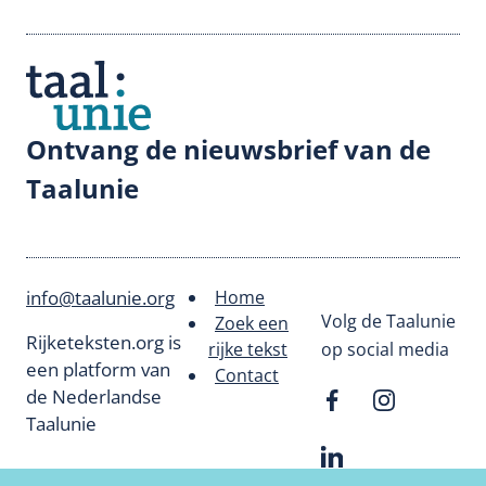
Ontvang de nieuwsbrief van de
Taalunie
info@taalunie.org
Home
Footer
Volg de Taalunie
Zoek een
Rijketeksten.org is
rijke tekst
op social media
menu
een platform van
Contact
de Nederlandse
Taalunie