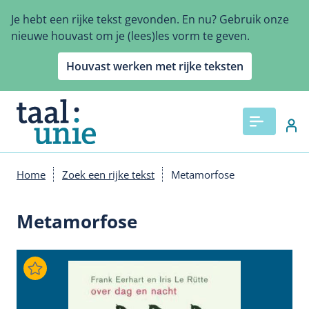
Overslaan
Je hebt een rijke tekst gevonden. En nu? Gebruik onze
en
nieuwe houvast om je (lees)les vorm te geven.
naar
de
Houvast werken met rijke teksten
inhoud
gaan
Home
Zoek een rijke tekst
Metamorfose
Kruimelpad
Metamorfose