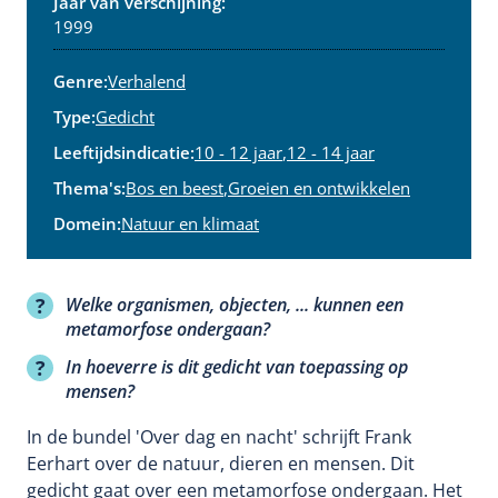
Jaar van verschijning:
1999
Genre:
Verhalend
Type:
Gedicht
Leeftijdsindicatie:
10 - 12 jaar
,
12 - 14 jaar
Thema's:
Bos en beest
,
Groeien en ontwikkelen
Domein:
Natuur en klimaat
Welke organismen, objecten, ... kunnen een
metamorfose ondergaan?
In hoeverre is dit gedicht van toepassing op
mensen?
In de bundel 'Over dag en nacht' schrijft Frank
Eerhart over de natuur, dieren en mensen. Dit
gedicht gaat over een metamorfose ondergaan. Het