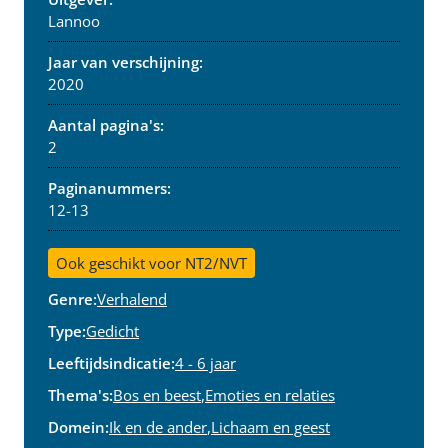
Lannoo
Jaar van verschijning:
2020
Aantal pagina's:
2
Paginanummers:
12-13
Ook geschikt voor NT2/NVT
Genre:
Verhalend
Type:
Gedicht
Leeftijdsindicatie:
4 - 6 jaar
Thema's:
Bos en beest
,
Emoties en relaties
Domein:
Ik en de ander
,
Lichaam en geest