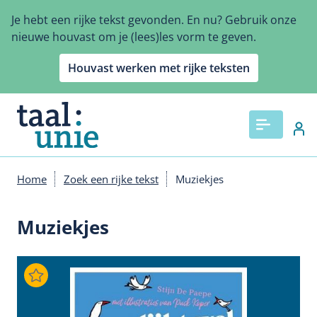
Overslaan
Je hebt een rijke tekst gevonden. En nu? Gebruik onze
en
nieuwe houvast om je (lees)les vorm te geven.
naar
de
Houvast werken met rijke teksten
inhoud
gaan
Home
Zoek een rijke tekst
Muziekjes
Kruimelpad
Muziekjes