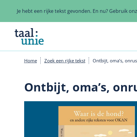
Overslaan
en
Je hebt een rijke tekst gevonden. En nu? Gebruik on
naar
de
inhoud
gaan
Home
Zoek een rijke tekst
Ontbijt, oma’s, onrus
Kruimelpad
Ontbijt, oma’s, onr