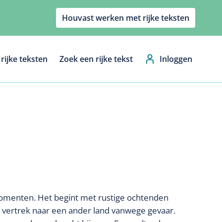
Houvast werken met rijke teksten
rijke teksten
Zoek een rijke tekst
Inloggen
Hoofdnavig
 momenten. Het begint met rustige ochtenden
ge vertrek naar een ander land vanwege gevaar.