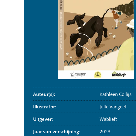
Auteur(s):
Kathleen Collijs
Illustrator:
Julie Vangeel
Uitgever:
Wablieft
Jaar van verschijning:
2023