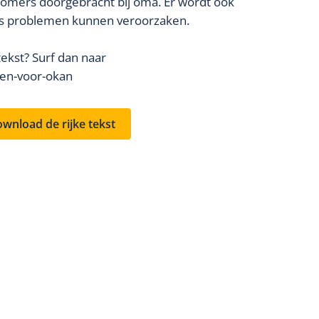
 zomers doorgebracht bij oma. Er wordt ook
es problemen kunnen veroorzaken.
tekst? Surf dan naar
sten-voor-okan
wnload de rijke tekst