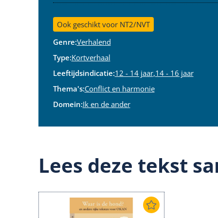
Ook geschikt voor NT2/NVT
Genre:
Verhalend
Type:
Kortverhaal
Leeftijdsindicatie:
12 - 14 jaar
,
14 - 16 jaar
Thema's:
Conflict en harmonie
Domein:
Ik en de ander
Lees deze tekst sa