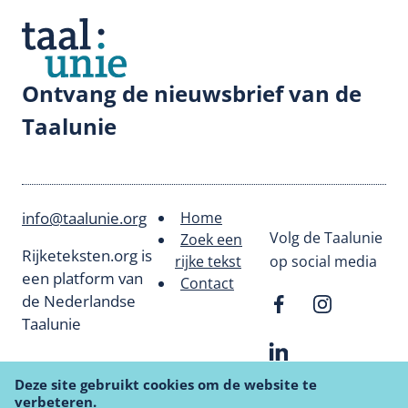
Ontvang de nieuwsbrief van de
Taalunie
info@taalunie.org
Home
Footer
Volg de Taalunie
Zoek een
Rijketeksten.org is
rijke tekst
op social media
menu
een platform van
Contact
de Nederlandse
Taalunie
Deze site gebruikt cookies om de website te
verbeteren.