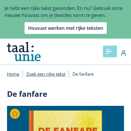
Overslaan
Je hebt een rijke tekst gevonden. En nu? Gebruik onze
en
nieuwe houvast om je (lees)les vorm te geven.
naar
de
Houvast werken met rijke teksten
inhoud
gaan
Home
Zoek een rijke tekst
De fanfare
Kruimelpad
De fanfare