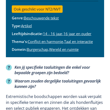
Ook geschikt voor NT2/NVT
Genre:
Beschouwende tekst
Type:
Artikel
Leeftijdsindicatie:
14 - 16 jaar
,
16 jaar en ouder
Thema's:
Conflict en harmonie
,
Taal en interactie
Domein:
Burgerschap
,
Wereld en ruimte
Ken jij specifieke taaluitingen die enkel voor
bepaalde groepen zijn bedoeld?
Waarom zouden dergelijke taaluitingen gevaarlijk
kunnen zijn?
Extremistische boodschappen worden vaak verpakt
in specifieke termen en zinnen die als hondenfluitjes
een select publiek engageren. Het ontdekken van