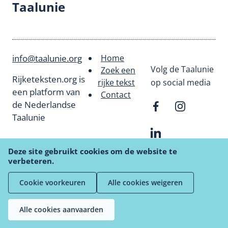
Taalunie
info@taalunie.org
Home
Footer
Volg de Taalunie
Zoek een
Rijketeksten.org is
rijke tekst
op social media
menu
een platform van
Contact
de Nederlandse
Taalunie
Deze site gebruikt cookies om de website te
verbeteren.
Cookie voorkeuren
Alle cookies weigeren
Privacyverklaring
Cookiebeleid
Deurmat
Algemene Gebruiksvoorwaarden
Alle cookies aanvaarden
Website door
nombreus