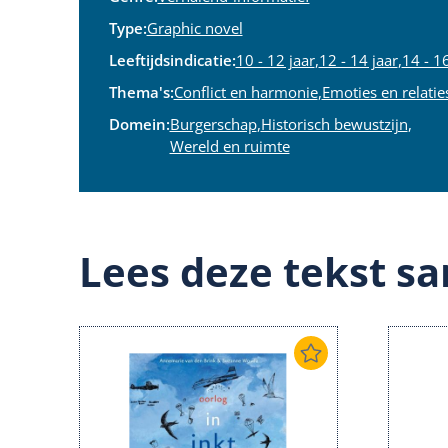
Type:
Graphic novel
Leeftijdsindicatie:
10 - 12 jaar
,
12 - 14 jaar
,
14 - 16
Thema's:
Conflict en harmonie
,
Emoties en relatie
Domein:
Burgerschap
,
Historisch bewustzijn
,
Wereld en ruimte
Lees deze tekst sa