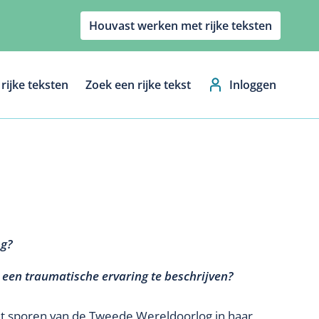
Houvast werken met rijke teksten
rijke teksten
Zoek een rijke tekst
Inloggen
Hoofdnavig
og?
en traumatische ervaring te beschrijven?
t sporen van de Tweede Wereldoorlog in haar