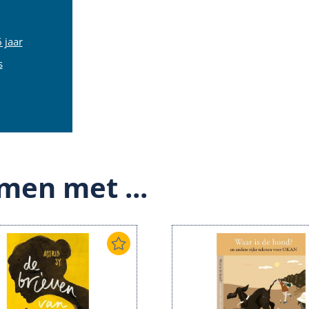
 jaar
s
men met ...