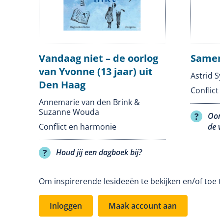
Vandaag niet – de oorlog
Samen
van Yvonne (13 jaar) uit
Astrid S
Den Haag
Conflic
Annemarie van den Brink &
Suzanne Wouda
Oor
Conflict en harmonie
de 
Houd jij een dagboek bij?
Om inspirerende lesideeën te bekijken en/of toe 
Inloggen
Maak account aan