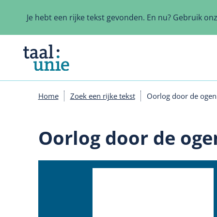
Overslaan
en
Je hebt een rijke tekst gevonden. En nu? Gebruik on
naar
de
inhoud
gaan
Home
Zoek een rijke tekst
Oorlog door de ogen
Kruimelpad
Oorlog door de oge