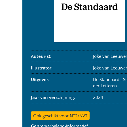
Auteur(s):
Joke van Leeuwe
Illustrator:
Joke van Leeuwe
Uitgever:
De Standaard - S
der Letteren
Jaar van verschijning:
2024
Ook geschikt voor NT2/NVT
Genre:
Verhalend-informatief