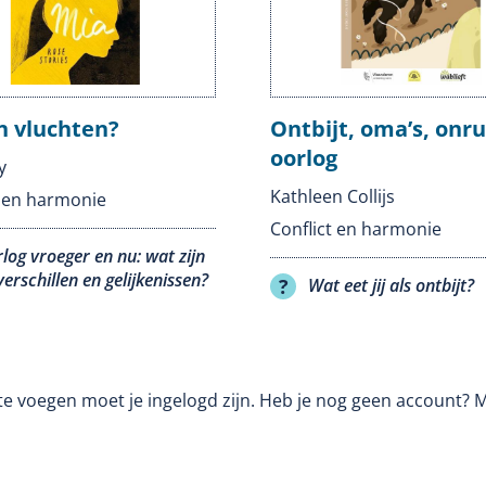
 vluchten?
Ontbijt, oma’s, onru
oorlog
y
Kathleen Collijs
t en harmonie
Conflict en harmonie
log vroeger en nu: wat zijn
verschillen en gelijkenissen?
Wat eet jij als ontbijt?
te voegen moet je ingelogd zijn. Heb je nog geen account? 