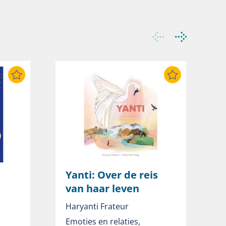
Yanti: Over de reis
van haar leven
H
Haryanti Frateur
B
O
Emoties en relaties
,