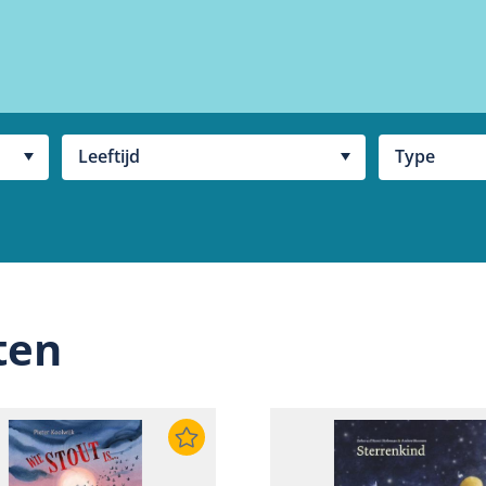
Leeftijd
Type
ten