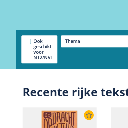
Ook
Thema
geschikt
voor
NT2/NVT
Recente rijke teks