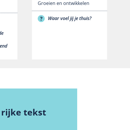
Groeien en ontwikkelen
Waar voel jij je thuis?
de
gend
rijke tekst