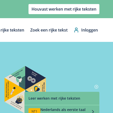
Houvast werken met rijke teksten
rijke teksten
Zoek een rijke tekst
Inloggen
Hoofdnavig
Leer werken met rijke teksten
Nederlands als eerste taal
NT1