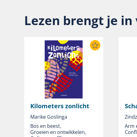
Lezen brengt je in
Kilometers zonlicht
Scha
Marike Goslinga
Zind
Bos en beest
,
Arm e
Groeien en ontwikkelen
,
Confl