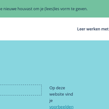
ze nieuwe houvast om je (lees)les vorm te geven.
Leer werken met 
Op deze
website vind
je
voorbeelden