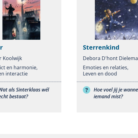
r
Sterrenkind
r Koolwijk
Debora D'hont Dielem
ict en harmonie
,
Emoties en relaties
,
en interactie
Leven en dood
Wat als Sinterklaas wél
Hoe voel jij je wanne
echt bestaat?
iemand mist?