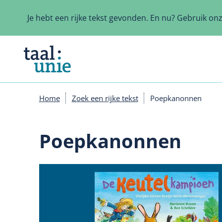
Overslaan
en
Je hebt een rijke tekst gevonden. En nu? Gebruik on
naar
de
inhoud
gaan
Home
Zoek een rijke tekst
Poepkanonnen
Kruimelpad
Poepkanonnen