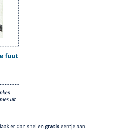
de fuut
anken
ames uit
Maak er dan snel en
gratis
eentje aan.