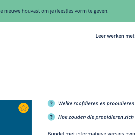
ze nieuwe houvast om je (lees)les vorm te geven.
Leer werken met 
Welke roofdieren en prooidieren
Hoe zouden die prooidieren zic
Bundel met informatieve versjes over