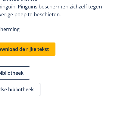
 pinguïn. Pinguïns beschermen zichzelf tegen
verige poep te beschieten.
cherming
wnload de rijke tekst
bibliotheek
dse bibliotheek