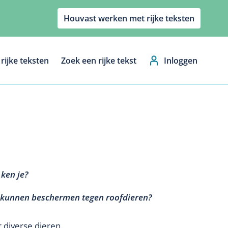
Houvast werken met rijke teksten
rijke teksten
Zoek een rijke tekst
Inloggen
Hoofdnavig
 ken je?
h kunnen beschermen tegen roofdieren?
 diverse dieren.