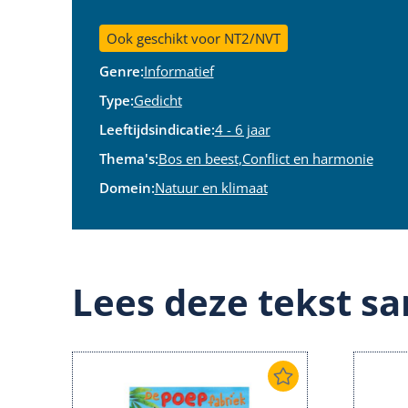
Ook geschikt voor NT2/NVT
Genre:
Informatief
Type:
Gedicht
Leeftijdsindicatie:
4 - 6 jaar
Thema's:
Bos en beest
,
Conflict en harmonie
Domein:
Natuur en klimaat
Lees deze tekst sa