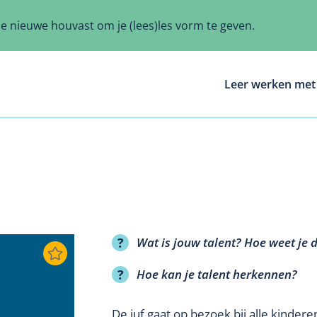
ze nieuwe houvast om je (lees)les vorm te geven.
Leer werken met 
Wat is jouw talent? Hoe weet je 
Hoe kan je talent herkennen?
De juf gaat op bezoek bij alle kindere