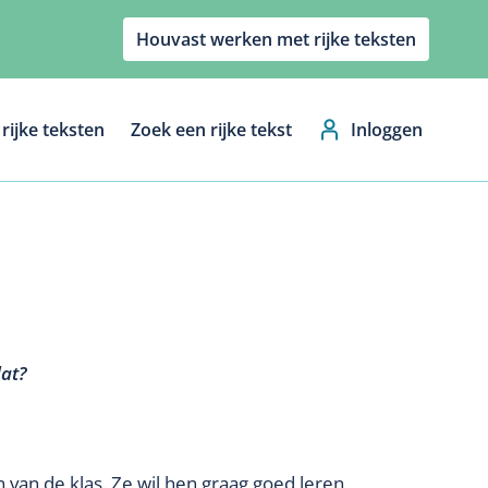
Houvast werken met rijke teksten
rijke teksten
Zoek een rijke tekst
Inloggen
Hoofdnavig
dat?
n van de klas. Ze wil hen graag goed leren