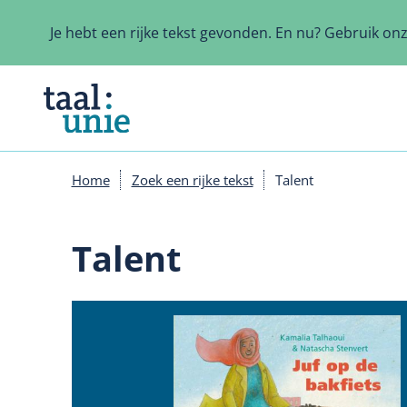
Overslaan
en
Je hebt een rijke tekst gevonden. En nu? Gebruik on
naar
de
inhoud
gaan
Home
Zoek een rijke tekst
Talent
Kruimelpad
Talent