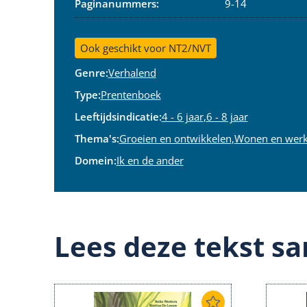
Paginanummers:
9-14
Ook geschikt voor NT2/NVT
Genre:
Verhalend
Type:
Prentenboek
Leeftijdsindicatie:
4 - 6 jaar
,
6 - 8 jaar
Thema's:
Groeien en ontwikkelen
,
Wonen en wer
Domein:
Ik en de ander
Lees deze tekst sa