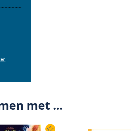
ken
men met ...